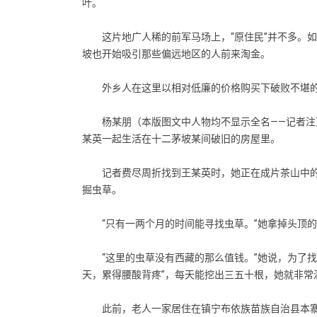
叶。
这片地广人稀的前军马场上，“原住民”并不多。如
坡也开始吸引那些偏远地区的人前来淘金。
外乡人在这里以相对低廉的价格购买下破败不堪的
杨某朋（本版图文中人物均不显示全名——记者注）
某英一起生活在十二茅坡某间破旧的房屋里。
记者费尽周折找到王某英时，她正在成片茶山中的
掘虫草。
“只有一两个月的时间能寻找虫草。”她拿掉头顶的
“这里的虫草没有西藏的那么值钱。”她说，为了找寻
天，累得腰酸背疼”，每天能挖出三五十根，她就非常
此前，老人一家居住在镇宁布依族苗族自治县本寨乡。