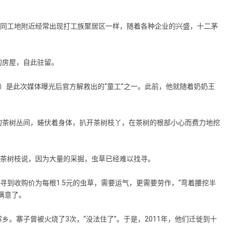
同工地附近经常出现打工族聚居区一样，随着各种企业的兴盛，十二茅
房屋，自此驻留。
是此次媒体曝光后官方解救出的“童工”之一。此前，他就随着奶奶王
茶树丛间，蜷伏着身体，扒开茶树枝丫，在茶树的根部小心而费力地挖
茶树枝说，因为大量的采掘，虫草已经难以找寻。
到收购价为每根1.5元的虫草，需要运气，更需要劳作，“弯着腰挖半
满意了。
寨子曾被火烧了3次，“没法住了”。于是，2011年，他们迁徙到十