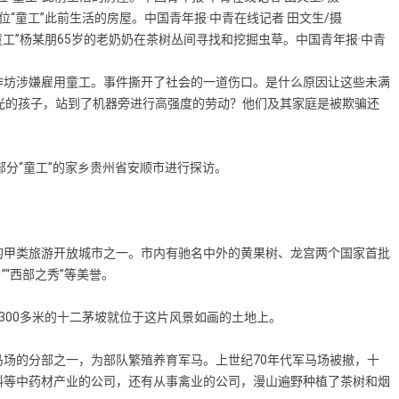
位“童工”此前生活的房屋。中国青年报·中青在线记者 田文生/摄
童工”杨某朋65岁的老奶奶在茶树丛间寻找和挖掘虫草。中国青年报·中青
坊涉嫌雇用童工。事件撕开了社会的一道伤口。是什么原因让这些未满
光的孩子，站到了机器旁进行高强度的劳动？他们及其家庭是被欺骗还
分“童工”的家乡贵州省安顺市进行探访。
甲类旅游开放城市之一。市内有驰名中外的黄果树、龙宫两个国家首批
”“西部之秀”等美誉。
00多米的十二茅坡就位于这片风景如画的土地上。
的分部之一，为部队繁殖养育军马。上世纪70年代军马场被撤，十
斛等中药材产业的公司，还有从事禽业的公司，漫山遍野种植了茶树和烟