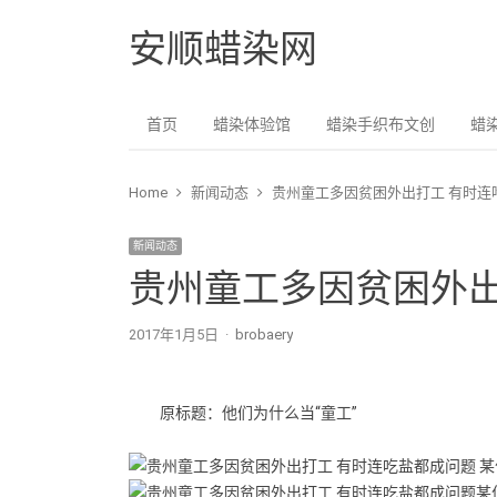
安顺蜡染网
首页
蜡染体验馆
蜡染手织布文创
蜡
Home
新闻动态
贵州童工多因贫困外出打工 有时连
新闻动态
贵州童工多因贫困外出
2017年1月5日
Author
brobaery
原标题：他们为什么当“童工”
某
某