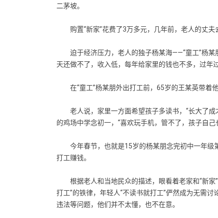
二茅坡。
购置“新家”花费了3万多元，几年前，老人的丈夫
迫于经济压力，老人的独子杨某海——“童工”杨某朋
天还做不了，收入低，每年给家里的钱也不多，过年过
在“童工”杨某朋外出打工前，65岁的王某英带着
老人说，家里一方面希望孩子多读书，“长大了成才
的鸡场中学念初一，“喜欢玩手机，管不了，孩子自己
今年春节，也就是15岁的杨某朋念完初中一年级第
打工赚钱。
根据老人和当地民众的描述，眼看着老家和“新家”
打工”的铁律，年轻人“不读书就打工”俨然成为无需讨
违法等问题，他们并不太懂，也不在意。