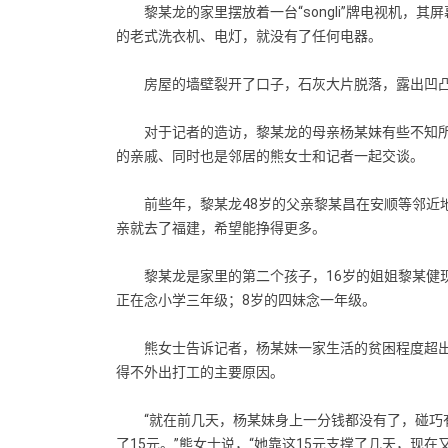
黎某龙的家里摆放着一台“songli”牌电视机，其
的老式洗衣机、电灯，就没有了任何电器。
房屋的墙壁裂开了口子，石灰大片脱落，露出凹凸
对于记者的造访，黎某龙的母亲杨某妹有些不知所措
的亲戚、同时也是邻居的熊女士和记者一起交谈。
前些年，黎某龙48岁的父亲黎某昌在安顺等邻近地
亲就去了福建，希望能挣得更多。
黎某龙是家里的第二个孩子，16岁的姐姐黎某健现
正在念小学三年级；8岁的四妹念一年级。
熊女士告诉记者，杨某妹一家生活的贫困程度超出
得不外出打工的主要原因。
“就在前几天，杨某妹身上一分钱都没有了，碰巧有
了15元。”熊女士说，“她靠这15元支撑了几天，现在