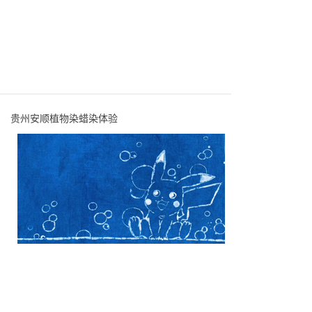
贵州安顺植物染蜡染体验