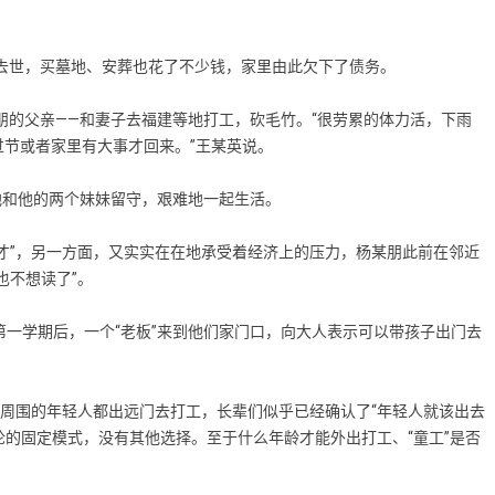
去世，买墓地、安葬也花了不少钱，家里由此欠下了债务。
的父亲——和妻子去福建等地打工，砍毛竹。“很劳累的体力活，下雨
节或者家里有大事才回来。”王某英说。
他和他的两个妹妹留守，艰难地一起生活。
”，另一方面，又实实在在地承受着经济上的压力，杨某朋此前在邻近
也不想读了”。
一学期后，一个“老板”来到他们家门口，向大人表示可以带孩子出门去
周围的年轻人都出远门去打工，长辈们似乎已经确认了“年轻人就该出去
论的固定模式，没有其他选择。至于什么年龄才能外出打工、“童工”是否