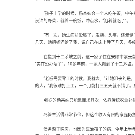
“孩子上学的时候，杨某妹会一个人吃午饭，中午从
没油的野菜，就着一碗饭，冲点水，“泡着就吃了”。
“有一次，她生病却没钱了，发烧、头疼，还晕倒了，
几天，她把钱还给了我，说自己在床上睡了几天，多喝
在搬到十二茅坡之前，这一家子住在安顺市紫云苗
“实在没办法了”，10多年前，一家人搬到了十二茅
“老板需要零工的时候，我就去。”让她沮丧的是，
的人，“我很难打上工，一个月能打三五天就不错了。那
46岁的杨某妹只能退而求其次，依靠传统农业补贴
尽管生活得非常节俭，但这个收入有限的家庭仍然
债务源于购房，也因为医治孩子的病：今年上半年，