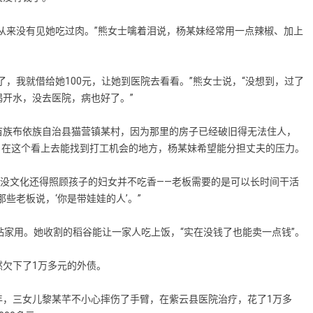
来没有见她吃过肉。”熊女士噙着泪说，杨某妹经常用一点辣椒、加上
我就借给她100元，让她到医院去看看。”熊女士说，“没想到，过了
开水，没去医院，病也好了。”
族布依族自治县猫营镇某村，因为那里的房子已经破旧得无法住人，
坡。在这个看上去能找到打工机会的地方，杨某妹希望能分担丈夫的压力。
没文化还得照顾孩子的妇女并不吃香——老板需要的是可以长时间干活
些老板说，‘你是带娃娃的人’。”
家用。她收割的稻谷能让一家人吃上饭，“实在没钱了也能卖一点钱”。
欠下了1万多元的外债。
三女儿黎某芊不小心摔伤了手臂，在紫云县医院治疗，花了1万多