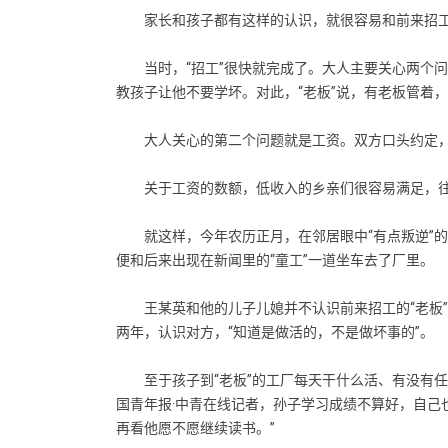
家长和孩子都有这样的认识，就很容易和前来招工的
当时，“招工”很快就完成了。大人主要关心两个问
教孩子让他不要学坏。对此，“老板”说，有老板管着
大人关心的第二个问题就是工资。双方口头约定，过
关于工资的数额，低收入的乡亲们很容易满足，往往
就这样，今年农历正月，在邻居眼中“有点叛逆”的杨
便和后来出现在新闻里的“童工”一道坐车去了厂里。
王某英和他的儿子儿媳并不认识前来招工的“老板”
两年，认识对方，“知道是做活的，不是做坏事的”。
至于孩子到“老板”的工厂每天干什么活、有没有任
国青年报·中青在线记者，孙子学习成绩不算好，自己
再看他愿不愿继续读书。”