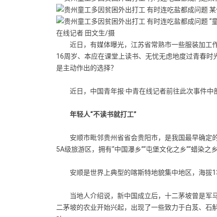
某
“
在线记者 田文生/摄
近日，有媒体曝光，江苏省常熟市一些服装加工作
16周岁、本应在课堂上读书、无忧无虑地度过青春时
是主动作出的选择？
近日，中国青年报·中青在线记者前往此次事件中部
年轻人“不读书就打工”
安顺市毗邻贵州省省会贵阳市，是我国最早确定的
5A级旅游区，拥有“中国瀑乡”“屯堡文化之乡”“蜡染之乡
安顺是世界上典型的喀斯特地貌集中地区，海拔13
当地人介绍说，新中国成立后，十二茅坡曾是军马场
二茅坡的农业开始兴起，出现了一些致力于白芨、石