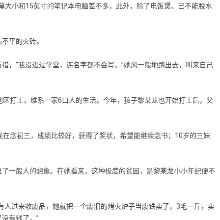
屏幕大小和15英寸的笔记本电脑差不多，此外，除了电饭煲、已不能脱水
不平的火砖。
，“我没进过学堂，连名字都不会写。”她风一般地跑出去，叫来自己
区打工，维系一家6口人的生活。今年，孩子黎某龙也开始打工后，父
在念初三，成绩比较好，获得了奖状，希望能继续念书；10岁的三妹
了一般人的想象。在她看来，这种极度的贫困，是黎某龙小小年纪便不
人过来收废品，她就把一个废旧的烤火炉子当废铁卖了，3毛一斤，卖
又没有钱了。”