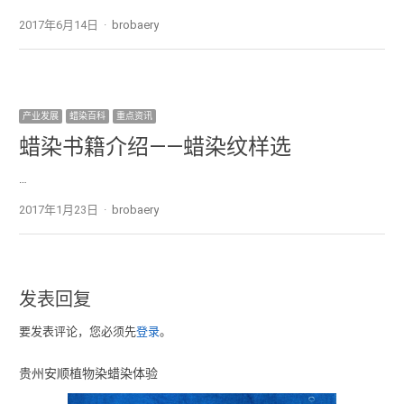
2017年6月14日
Author
brobaery
产业发展
蜡染百科
重点资讯
蜡染书籍介绍——蜡染纹样选
…
2017年1月23日
Author
brobaery
发表回复
要发表评论，您必须先
登录
。
贵州安顺植物染蜡染体验