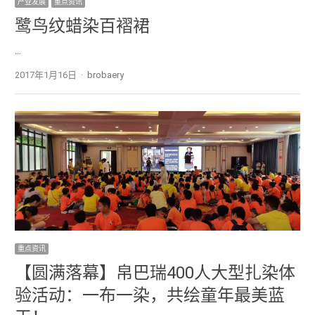
产业发展
重点资讯
鹭鸟纹蜡染百褶裙
…
2017年1月16日
Author
brobaery
重点资讯
【圆满落幕】帛巴瑞400人大型扎染体
验活动：一布一染，共绘童年最美蓝