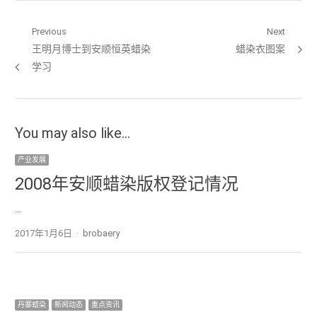
文章导航
Previous
Next
Previous post:
王明月博士到安顺恒英蜡染
Next post:
蜡染衣图案
学习
You may also like...
产业发展
2008年安顺蜡染版权登记情况
…
2017年1月6日
Author
brobaery
丹寨蜡染
新闻动态
重点资讯