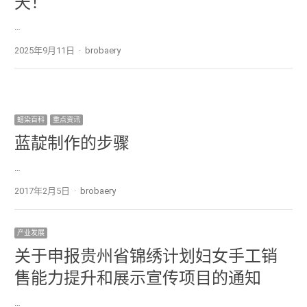
天！
…
2025年9月11日
Author
brobaery
蜡染百科
重点资讯
蓝靛制作的步骤
…
2017年2月5日
Author
brobaery
产业发展
关于申报贵州省锦绣计划妇女手工销
售能力提升和展示宣传项目的通知
…