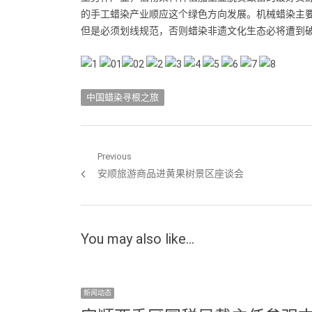
的手工蜡染产业顺应这个绿色方向发展。机械蜡染主
但是必须划线规范，否则蜡染非遗文化生态必将遭到破坏
中国蜡染寻根之旅
文章导航
Previous
Previous post:
安顺旅游商品进黄果树景区座谈会
You may also like...
新闻动态