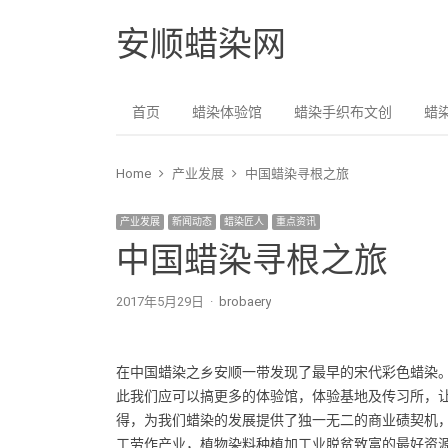
安顺蜡染网
首页
蜡染体验馆
蜡染手织布文创
蜡
Home
产业发展
中国蜡染寻根之旅
产业发展
新闻动态
蜡染匠人
重点资讯
中国蜡染寻根之旅
2017年5月29日
Author
brobaery
在中国蜡染之乡安顺一带发现了最早的宋代彩色蜡染
此我们应可以搞更多的体验馆，体验基地及传习所，
得，为我们蜡染的发展提供了独一无二的商业碛契机
工劳作产业，植物染料种植加工业脱贫致富的最好资