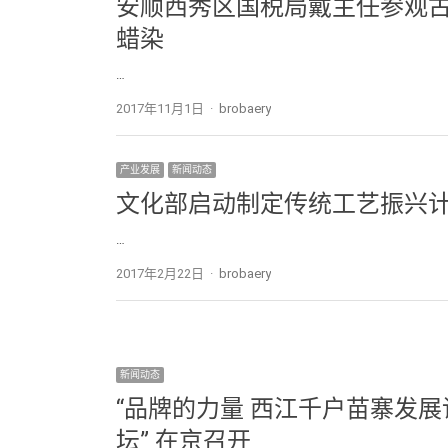
安顺西秀区国税局戴主任参观
蜡染
…
2017年11月1日
Author
brobaery
产业发展
新闻动态
文化部启动制定传统工艺振兴
…
2017年2月22日
Author
brobaery
新闻动态
“品牌的力量 西江千户苗寨发展
坛” 在京召开