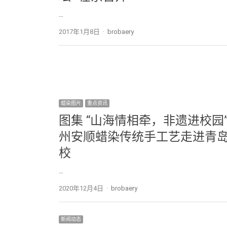
…
2017年1月8日
Author
brobaery
蜡染图片
重点资讯
图集 “山海情相牵，非遗进校园”
州安顺蜡染传统手工艺走进青
校
…
2020年12月4日
Author
brobaery
新闻动态