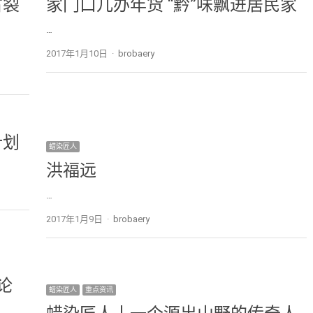
古裂
家门口儿办年货 “黔”味飘进居民家
…
2017年1月10日
Author
brobaery
计划
蜡染匠人
洪福远
…
2017年1月9日
Author
brobaery
论
蜡染匠人
重点资讯