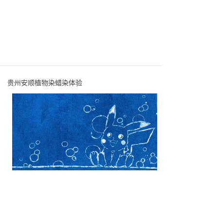
贵州安顺植物染蜡染体验