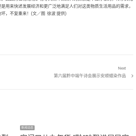
要是用来快述发展经济和更广泛地满足人们对这类物质生活用品的需求，
，不复重来！(文／图 徐波 提供)
Next
Next post:
第六届黔中端午诗会展示安顺蜡染作品
新闻动态