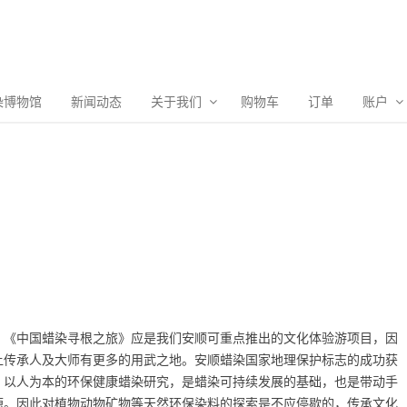
染博物馆
新闻动态
关于我们
购物车
订单
账户
。《中国蜡染寻根之旅》应是我们安顺可重点推出的文化体验游项目，因
让传承人及大师有更多的用武之地。安顺蜡染国家地理保护标志的成功获
，以人为本的环保健康蜡染研究，是蜡染可持续发展的基础，也是带动手
源。因此对植物动物矿物等天然环保染料的探索是不应停歇的，传承文化