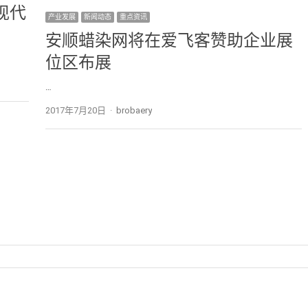
现代
产业发展
新闻动态
重点资讯
安顺蜡染网将在爱飞客赞助企业展
位区布展
…
2017年7月20日
Author
brobaery