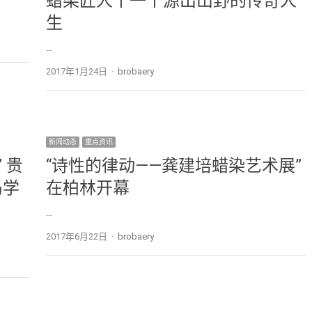
蜡染匠人丨一个源出山野的传奇人
生
…
2017年1月24日
Author
brobaery
新闻动态
重点资讯
 贵
“诗性的律动——龚建培蜡染艺术展”
岛学
在柏林开幕
…
2017年6月22日
Author
brobaery