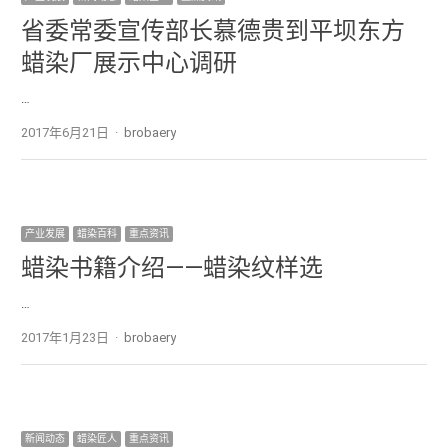
省委常委宣传部长慕德贵到平坝东方
蜡染厂展示中心调研
…
2017年6月21日
Author
brobaery
产业发展
蜡染百科
重点资讯
蜡染书籍介绍——蜡染纹样选
…
2017年1月23日
Author
brobaery
新闻动态
蜡染匠人
重点资讯