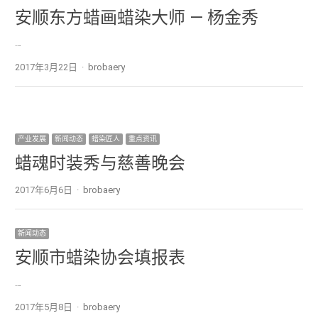
安顺东方蜡画蜡染大师 — 杨金秀
…
2017年3月22日
Author
brobaery
产业发展
新闻动态
蜡染匠人
重点资讯
蜡魂时装秀与慈善晚会
2017年6月6日
Author
brobaery
新闻动态
安顺市蜡染协会填报表
…
2017年5月8日
Author
brobaery