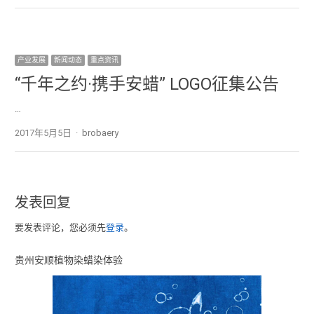
产业发展
新闻动态
重点资讯
“千年之约·携手安蜡” LOGO征集公告
…
2017年5月5日
Author
brobaery
发表回复
要发表评论，您必须先
登录
。
贵州安顺植物染蜡染体验