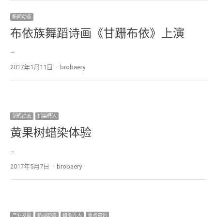
新闻动态
布依族舞蹈诗画《甘跚布依》上演
…
2017年1月11日
Author
brobaery
新闻动态
蜡染匠人
黄果树蜡染体验
…
2017年5月7日
Author
brobaery
产业发展
新闻动态
蜡染匠人
重点资讯