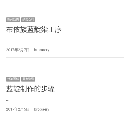
新闻动态
蜡染百科
布依族蓝靛染工序
…
2017年2月7日
Author
brobaery
蜡染百科
重点资讯
蓝靛制作的步骤
…
2017年2月5日
Author
brobaery