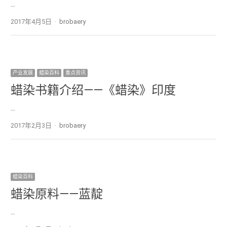
…
2017年4月5日
Author
brobaery
产业发展
蜡染百科
重点资讯
蜡染书籍介绍——《蜡染》印度
…
2017年2月3日
Author
brobaery
蜡染百科
蜡染原料——蓝靛
…