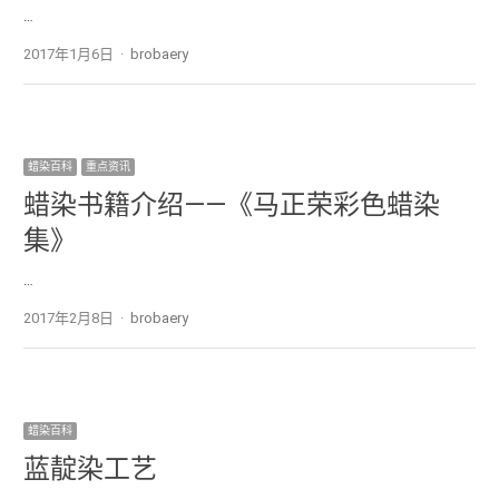
…
2017年1月6日
Author
brobaery
蜡染百科
重点资讯
蜡染书籍介绍——《马正荣彩色蜡染
集》
…
2017年2月8日
Author
brobaery
蜡染百科
蓝靛染工艺