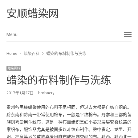
安顺蜡染网
Menu
Menu
Home
蜡染百科
蜡染的布料制作与洗练
蜡染百科
蜡染的布料制作与洗练
2017年1月27日
Author
brobaery
贵州各民族蜡染使用的布料不尽相同，但过去大都是自纺自织的。
黔东南和黔南一带常使用棉布，一般是平纹棉布。丹寨和三都的苗
族则喜爱用斗纹布，这是一种布面组织呈细小菱形层层套叠纹路的
家织布，服饰品尤其是被面多以斗纹布制作。黔中贵定、龙里、开
阳、福泉等地的苗族喜爱用麻布或棉麻交织的布。黔西、黔西北一