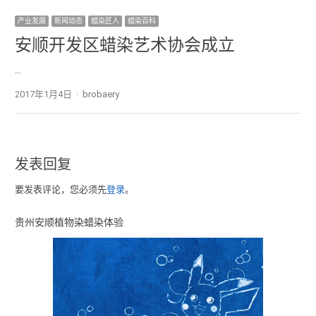
产业发展
新闻动态
蜡染匠人
蜡染百科
安顺开发区蜡染艺术协会成立
…
2017年1月4日
Author
brobaery
发表回复
要发表评论，您必须先
登录
。
贵州安顺植物染蜡染体验