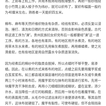
吊、上筘等上机工作，并用木梳将经线梳理整齐，再把一些纱线绕
在小竹筒上装入梭子作为纬纱，就可以织布了，家织布幅面一般约
为40厘米左右，熟练者一天能织四五米。
棉布、麻布等天然纤维织物含有杂质，经线有浆料，必须反复以浸
泡、捶打、清洗和日晒的方式来清除，否则会影响染色质量。古代
称这道工序为“湅”。贵州民族妇女织完布后一般都要经“湅”这一道
工序。练的方法，各地也有差异。有的地区用开水煮烫，有的地区
用草木灰水来煮，有的地区先用柴灰煮脱胶，再用蜂蜡煮，使之光
滑柔软，也有些地区是用自然露水令杂质逐渐消失。
因为经煮后的棉纱中的脂类会脱掉，所以点蜡时不够平整，易渗
蜡。因此，在以煮的方式来练布的地区，点蜡之前先要用魔芋浆或
白芨浆浆布。如三都县城关镇巫塘村的白领苗是用草木灰或牛粪煮
两三个小时来练布匹，用魔芋浆均匀抹布的背面进行浆布。先将一
块魔芋洗干净削去皮，再用小刀细细刮削成糊状，盛在盆里，添少
许水，适当降低一点它的粘稠度，然后用一块毛巾包着魔芋糊，在
布的表面用力蹭，从毛巾中过滤出来的汁液便渗进布里。等其自然
风干，这块布就硬挺了。魔芋有黏性，可使布硬挺，但不会阻挡染