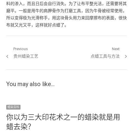
料的渗入，而且日后会自行消失。为了让布平整光洁，还需要将其
磨平。一般是用牛的肩胛骨作为打磨工具，因为牛骨被经常使用，
所以变得极为光滑称手，用这块骨头用力来回摩擦布的表面，很快
布就又光又平，这样就好点蜡了。
文章导航
Previous
Next
Previous post:
贵州蜡染工艺
Next post:
点蜡工具与方法
You may also like...
蜡染百科
你以为三大印花术之一的蜡染就是用
蜡去染？