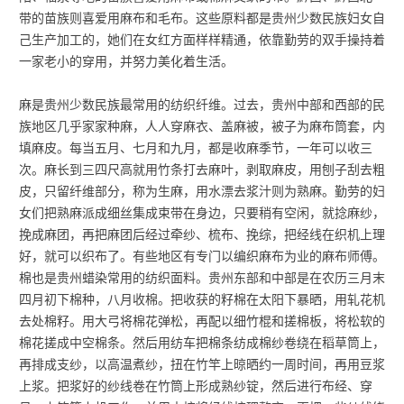
带的苗族则喜爱用麻布和毛布。这些原料都是贵州少数民族妇女自
己生产加工的，她们在女红方面样样精通，依靠勤劳的双手操持着
一家老小的穿用，并努力美化着生活。
麻是贵州少数民族最常用的纺织纤维。过去，贵州中部和西部的民
族地区几乎家家种麻，人人穿麻衣、盖麻被，被子为麻布筒套，内
填麻皮。每当五月、七月和九月，都是收麻季节，一年可以收三
次。麻长到三四尺高就用竹条打去麻叶，剥取麻皮，用刨子刮去粗
皮，只留纤维部分，称为生麻，用水漂去浆汁则为熟麻。勤劳的妇
女们把熟麻派成细丝集成束带在身边，只要稍有空闲，就捻麻纱，
挽成麻团，再把麻团后经过牵纱、梳布、挽综，把经线在织机上理
好，就可以织布了。有些地区有专门以编织麻布为业的麻布师傅。
棉也是贵州蜡染常用的纺织面料。贵州东部和中部是在农历三月末
四月初下棉种，八月收棉。把收获的籽棉在太阳下暴晒，用轧花机
去处棉籽。用大弓将棉花弹松，再配以细竹棍和搓棉板，将松软的
棉花搓成中空棉条。然后用纺车把棉条纺成棉纱卷绕在稻草筒上，
再排成支纱，以高温煮纱，扭在竹竿上晾晒约一周时间，再用豆浆
上浆。把浆好的纱线卷在竹筒上形成熟纱锭，然后进行布经、穿