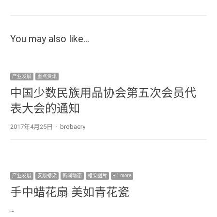
You may also like...
产业发展
重点资讯
中国少数民族用品协会第五次会员代
表大会的通知
2017年4月25日
Author
brobaery
产业发展
安顺蜡染
新闻动态
蜡染图片
+ 1 more
手中蜡花扇 美如青花瓷
…