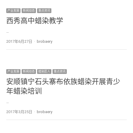
产业发展
新闻动态
重点资讯
西秀高中蜡染教学
…
2017年6月27日
Author
brobaery
产业发展
新闻动态
蜡染匠人
重点资讯
安顺镇宁石头寨布依族蜡染开展青少
年蜡染培训
…
2017年3月25日
Author
brobaery