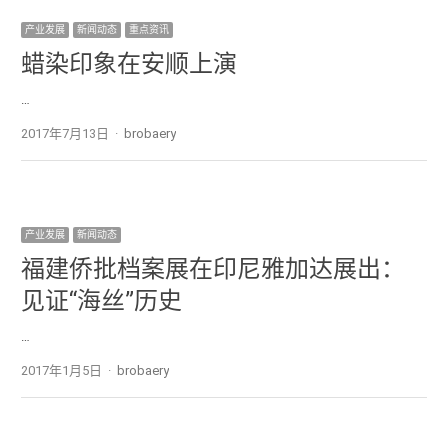
产业发展
新闻动态
重点资讯
蜡染印象在安顺上演
…
2017年7月13日
Author
brobaery
产业发展
新闻动态
福建侨批档案展在印尼雅加达展出：
见证“海丝”历史
…
2017年1月5日
Author
brobaery