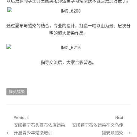
以后更多的学生到王国英老师这里学习蜡染技术就会更加方便了。
通过夏布与蜡染的结合，专业的设计，打造一幅以山为景、层次分
明的超大蜡染作品。
指导交流后，大家合影留恋。
恒英蜡染
文章导航
Previous
Next
Previous post:
安顺镇宁石头寨布依族蜡染
Next post:
安顺镇宁布依蜡染在义乌传
开展青少年蜡染培训
播安顺蜡染