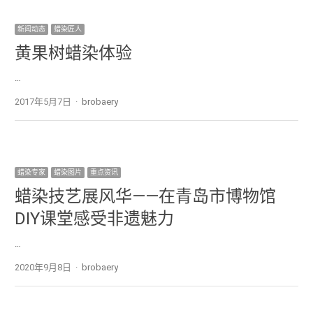
新闻动态
蜡染匠人
黄果树蜡染体验
…
2017年5月7日
Author
brobaery
蜡染专家
蜡染图片
重点资讯
蜡染技艺展风华——在青岛市博物馆
DIY课堂感受非遗魅力
…
2020年9月8日
Author
brobaery