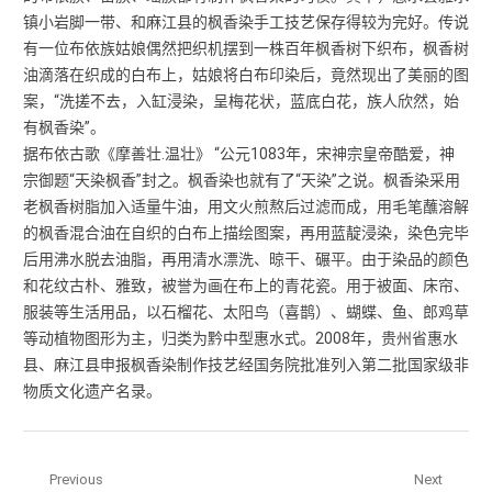
镇小岩脚一带、和麻江县的枫香染手工技艺保存得较为完好。传说
有一位布依族姑娘偶然把织机摆到一株百年枫香树下织布，枫香树
油滴落在织成的白布上，姑娘将白布印染后，竟然现出了美丽的图
案，“洗搓不去，入缸浸染，呈梅花状，蓝底白花，族人欣然，始
有枫香染”。
据布依古歌《摩善壮.温壮》 “公元1083年，宋神宗皇帝酷爱，神
宗御题“天染枫香”封之。枫香染也就有了“天染”之说。枫香染采用
老枫香树脂加入适量牛油，用文火煎熬后过滤而成，用毛笔蘸溶解
的枫香混合油在自织的白布上描绘图案，再用蓝靛浸染，染色完毕
后用沸水脱去油脂，再用清水漂洗、晾干、碾平。由于染品的颜色
和花纹古朴、雅致，被誉为画在布上的青花瓷。用于被面、床帘、
服装等生活用品，以石榴花、太阳鸟（喜鹊）、蝴蝶、鱼、郎鸡草
等动植物图形为主，归类为黔中型惠水式。2008年，贵州省惠水
县、麻江县申报枫香染制作技艺经国务院批准列入第二批国家级非
物质文化遗产名录。
文章导航
Previous
Next