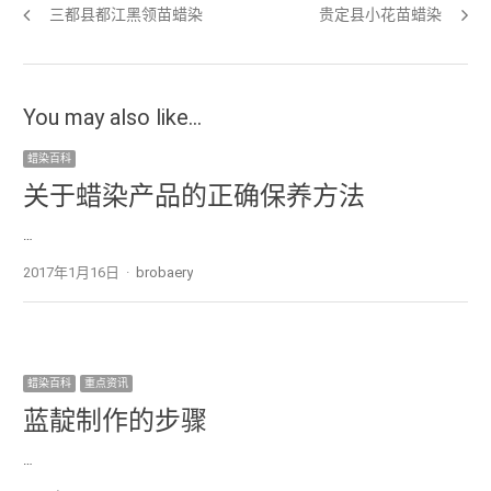
Previous post:
三都县都江黑领苗蜡染
Next post:
贵定县小花苗蜡染
You may also like...
蜡染百科
关于蜡染产品的正确保养方法
…
2017年1月16日
Author
brobaery
蜡染百科
重点资讯
蓝靛制作的步骤
…