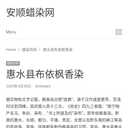
安顺蜡染网
Menu
Menu
Home
蜡染百科
惠水县布依枫香染
蜡染百科
惠水县布依枫香染
2020年4月28日
Author
brobaery
据实物和文字记载，枫香染古称“庞典”，源于汉代或是更早，至清
时达到顶峰，其间曾入贡十三次，《宋史》四九三卷载：“南宁物
产名马、朱砂、染布……”书上所提及的“染布”，即布依枫香染。黔
南的惠水、长顺、都匀、平塘、贵定、龙里以及黔东南的麻江等县
的布依族、苗族、瑶族都有制作枫香染的习惯。其中，惠水县雅水