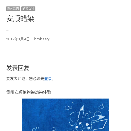
新闻动态
蜡染百科
安顺蜡染
…
2017年1月4日
Author
brobaery
发表回复
要发表评论，您必须先
登录
。
贵州安顺植物染蜡染体验