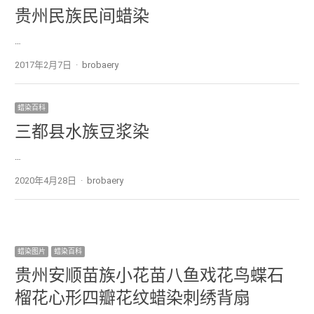
贵州民族民间蜡染
…
2017年2月7日
Author
brobaery
蜡染百科
三都县水族豆浆染
…
2020年4月28日
Author
brobaery
蜡染图片
蜡染百科
贵州安顺苗族小花苗八鱼戏花鸟蝶石
榴花心形四瓣花纹蜡染刺绣背扇