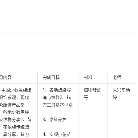
习内容
完成目标
材料
老师
、中国少数民族蜡
1、各地蜡染服
植物靛蓝
朱兴东杨
服饰参观，现代
饰与纹样2、蜡
等
婷
染服饰产品参
刀工具基本识别
，各地少数民族
染纹样分享2、苗
3、染缸养护
、布依族传统蜡
工具分享，蜡刀
4、安顺小花苗