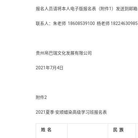
报名人员请将本人电子版报名表（附件1）发送到邮箱：277
联系人：朱老师 18608539100 杨老师 18224630985 0
贵州帛巴瑞文化发展有限公司
2021年7月4日
附件2
2021夏季·安顺蜡染高级学习班报名表
姓 名
民 族