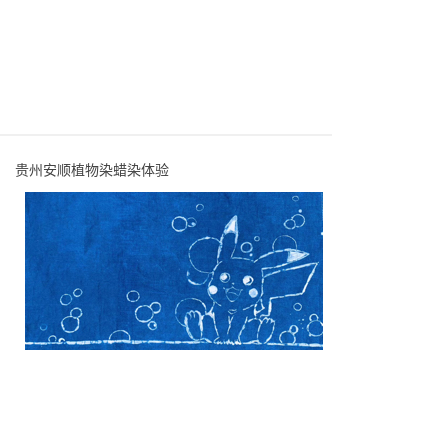
贵州安顺植物染蜡染体验