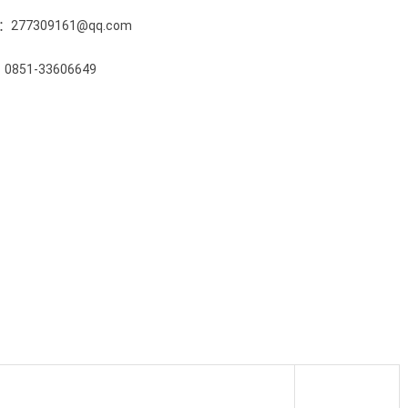
309161@qq.com
851-33606649