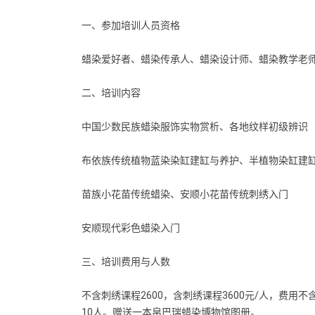
一、参加培训人员资格
蜡染爱好者、蜡染传承人、蜡染设计师、蜡染教学老
二、培训内容
中国少数民族蜡染服饰实物赏析、各地纹样初级辨识
布依族传统植物蓝染染缸建缸与养护、半植物染缸建
苗族小花苗传统蜡染、安顺小花苗传统刺绣入门
安顺现代彩色蜡染入门
三、培训费用与人数
不含刺绣课程2600，含刺绣课程3600元/人，费
10人。赠送一本帛巴瑞蜡染博物馆图册。