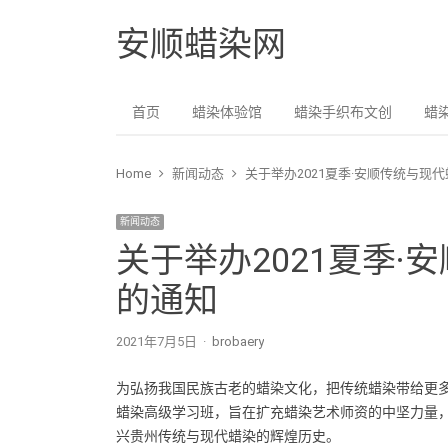
安顺蜡染网
首页
蜡染体验馆
蜡染手织布文创
蜡
Home
新闻动态
关于举办2021夏季·安顺传统与现
新闻动态
关于举办2021夏季
的通知
2021年7月5日
Author
brobaery
为弘扬我国民族古老的蜡染文化，把传统蜡染带给更多
蜡染高级学习班，旨在扩充蜡染艺术师资的中坚力量
兴贵州传统与现代蜡染的辉煌历史。