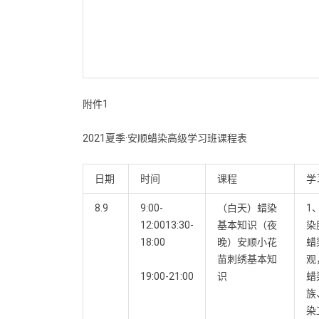
附件1
2021夏季·安顺蜡染高级学习班课程表
日期
时间
课程
学
8.9
9:00-
（白天）蜡染
1
12:0013:30-
基本知识（夜
染
18:00
晚）安顺小花
蜡
苗刺绣基本知
观
19:00-21:00
识
蜡
族
染