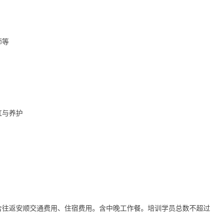
师等
缸与养护
用不含往返安顺交通费用、住宿费用。含中晚工作餐。培训学员总数不超过