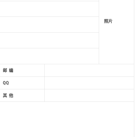
照片
邮 编
QQ
其 他