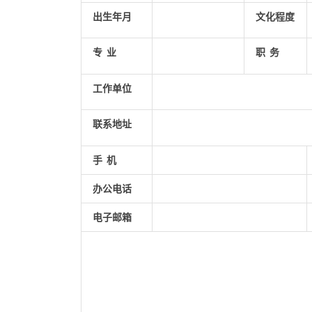
出生年月
文化程度
专 业
职 务
工作单位
联系地址
手 机
办公电话
电子邮箱